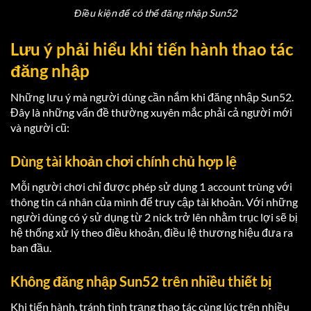
Điều kiện để có thể đăng nhập Sun52
Lưu ý phải hiểu khi tiến hành thao tác
đăng nhập
Những lưu ý mà người dùng cần nắm khi đăng nhập Sun52.
Đây là những vấn đề thường xuyên mắc phải cả người mới
và người cũ:
Dùng tài khoản chơi chính chủ hợp lệ
Mỗi người chơi chỉ được phép sử dụng 1 account trùng với
thông tin cá nhân của mình để truy cập tài khoản. Với những
người dùng có ý sử dụng từ 2 nick trở lên nhằm trục lợi sẽ bị
hệ thống xử lý theo điều khoản, điều lệ thương hiệu đưa ra
ban đầu.
Không đăng nhập Sun52 trên nhiều thiết bị
Khi tiến hành, tránh tình trạng thao tác cùng lúc trên nhiều