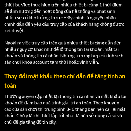
thiết bị. Việc thực hiện trên nhiều thiết bị cùng 1 thời điểm
sẽ ảnh hưởng đến hoạt động của hệ thống và phát sinh
nhiều sự cố khó lường trước. Đây chính là nguyên nhân
chính dẫn đến yêu cầu truy cập của khách hàng không được
xét duyệt.
Ngoài ra việc truy cập trên quá nhiều thiết bị càng dẫn đến
nhiều nguy cơ khác như để lộ thông tin tài khoản, mất tài
khoản và thông tin cá nhân. Những trường hợp cố tình sẽ bị
sân chơi khóa account tạm thời hoặc vĩnh viễn.
Thay đổi mật khẩu theo chỉ dẫn để tăng tính an
toàn
Thường xuyên cập nhật lại thông tin cá nhân và mật khẩu tài
khoản để đảm bảo quá trình giải trí an toàn. Theo khuyến
cáo của sân chơi thì trung bình 3- 6 tháng bạn nên cài lại mật
khẩu. Chú ý là khi thiết lập tốt nhất là nên sử dụng cả số và
chữ để gia tăng độ tin cậy.