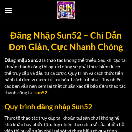
Bỏ
qua
nội
dung
Đăng Nhập Sun52 – Chỉ Dẫn
Đơn Giản, Cực Nhanh Chóng
Đăng nhập Sun52
là thao tác không thể thiếu. Sau khi tạo tài
khoản thành công thì người dùng sẽ phải thực hiện để có
thể truy cập và đầu tư cá cược. Quy trình và cách thức tiến
hành tại đơn vị được tối ưu hóa 1 cách tốt nhất. Tuy nhiên
các bạn vẫn nên xem lại thật chuẩn xác để bảo đảm thao tác
thành công tại
sun52
.
Quy trình đăng nhập Sun52
Thực tế thao tác truy cập tài khoản tại sân chơi không hề
khó khăn hay phức tạp. Tuy nhiên theo chia sẻ của nhiều hội
viên thì họ vẫn gặp phải sai sót vì chưa hiểu rõ quy trình.