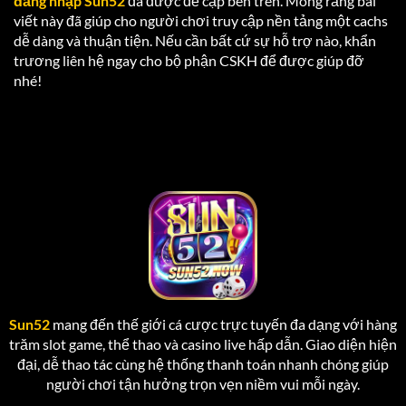
đăng nhập Sun52
đã được đề cập bên trên. Mong rằng bài
viết này đã giúp cho người chơi truy cập nền tảng một cachs
dễ dàng và thuận tiện. Nếu cần bất cứ sự hỗ trợ nào, khẩn
trương liên hệ ngay cho bộ phận CSKH để được giúp đỡ
nhé!
Sun52
mang đến thế giới cá cược trực tuyến đa dạng với hàng
trăm slot game, thể thao và casino live hấp dẫn. Giao diện hiện
đại, dễ thao tác cùng hệ thống thanh toán nhanh chóng giúp
người chơi tận hưởng trọn vẹn niềm vui mỗi ngày.