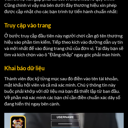
Cũng chính vì vậy mà bên dưới đây thương hiệu xin phép
được cập nhật cho các bạn trình tự tiến hành chuẩn nhất:
Truy cập vào trang
Ở bước truy cập đầu tiên này người chơi cần gõ tên thương
hiệu vào phần tìm kiếm. Tiếp theo kích vào đường dẫn uy tín
và mới nhất để vào đúng trang chủ của đơn vị. Tại đây bạn sẽ
tìm và kích chọn vào ô “Đăng nhập” ngay góc phải màn hình.
Khai báo dữ liệu
Thành viên đọc kỹ từng mục sau đó điền vào tên tài khoản,
mật khẩu hội viên và cả mã xác minh. Chú ý thông tin này
buộc phải khớp với dữ liệu mà bạn đã thiết lập từ ban đầu.
Về phần mã xác minh các bạn chỉ cần điền chuẩn xác dãy số
đang hiển thị ngay bên cạnh.