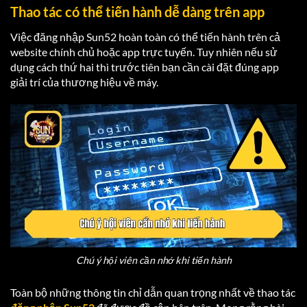
Thao tác có thể tiến hành dễ dàng trên app
Việc đăng nhập Sun52 hoàn toàn có thể tiến hành trên cả
website chính chủ hoặc app trực tuyến. Tuy nhiên nếu sử
dụng cách thứ hai thì trước tiên bạn cần cài đặt đúng app
giải trí của thương hiệu về máy.
Chú ý hội viên cần nhớ khi tiến hành
Toàn bộ những thông tin chỉ dẫn quan trọng nhất về thao tác