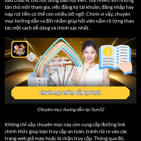
tân thủ mới tham gia, việc đăng ký tài khoản, đăng nhập hay
nạp rút tiền có thể còn nhiều bỡ ngỡ. Chính vì vậy, chuyên
mục hướng dẫn ra đời nhằm giúp hội viên nắm rõ từng thao
tác một cách dễ dàng và chính xác nhất.
Chuyên mục hướng dẫn tại Sun52
Không chỉ vậy, chuyên mục này còn cung cấp đường link
chính thức giúp bạn truy cập an toàn, tránh rủi ro vào các
trang web giả mạo hoặc bị chặn truy cập. Thông qua đó,