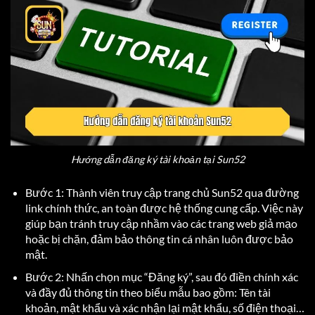
Hướng dẫn đăng ký tài khoản tại Sun52
Bước 1: Thành viên truy cập trang chủ Sun52 qua đường
link chính thức, an toàn được hệ thống cung cấp. Việc này
giúp bạn tránh truy cập nhầm vào các trang web giả mạo
hoặc bị chặn, đảm bảo thông tin cá nhân luôn được bảo
mật.
Bước 2: Nhấn chọn mục “Đăng ký”, sau đó điền chính xác
và đầy đủ thông tin theo biểu mẫu bao gồm: Tên tài
khoản, mật khẩu và xác nhận lại mật khẩu, số điện thoại…