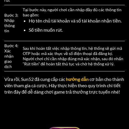
rút
Tại bước này, người chơi cần nhập đầy đủ các thông tin
bao gồm:
Bước 3:
Nhập
Họ tên chủ tài khoản và số tài khoản nhận tiền.
thông
Số tiền muốn rút.
tin
Bước 4:
Sau khi hoàn tất việc nhập thông tin, hệ thống sẽ gửi mã
Xác
OTP hoặc mã xác thực về số điện thoại đã đăng ký.
nhận
Người chơi chỉ cần nhập đúng mã xác nhận, sau đó nhấn
giao
“Rút tiền” để hoàn tất thủ tục và chờ hệ thống xử lý.
dịch
Vừa rồi, Sun52 đã cung cấp các
hướng dẫn
cơ bản cho thành
viên tham gia cá cược. Hãy thực hiện theo quy trình chi tiết
trên đây để dễ dàng chơi game trả thưởng trực tuyến nhé!