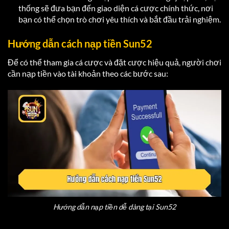
thống sẽ đưa bạn đến giao diện cá cược chính thức, nơi
bạn có thể chọn trò chơi yêu thích và bắt đầu trải nghiệm.
Hướng dẫn cách nạp tiền Sun52
Để có thể tham gia cá cược và đặt cược hiệu quả, người chơi
cần nạp tiền vào tài khoản theo các bước sau:
Hướng dẫn nạp tiền dễ dàng tại Sun52