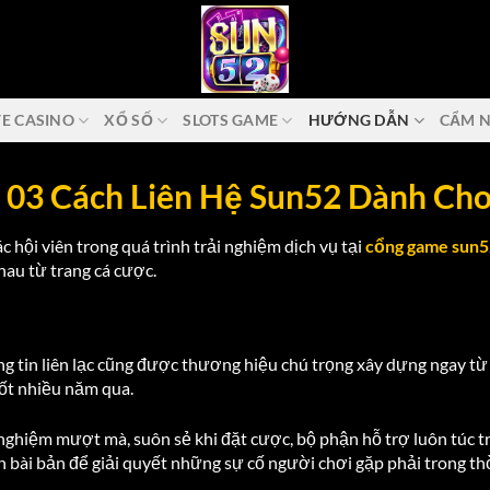
VE CASINO
XỔ SỐ
SLOTS GAME
HƯỚNG DẪN
CẨM 
03 Cách Liên Hệ Sun52 Dành Ch
c hội viên trong quá trình trải nghiệm dịch vụ tại
cổng game sun5
hau từ trang cá cược.
g tin liên lạc cũng được thương hiệu chú trọng xây dựng ngay từ
uốt nhiều năm qua.
nghiệm mượt mà, suôn sẻ khi đặt cược, bộ phận hỗ trợ luôn túc tr
 bài bản để giải quyết những sự cố người chơi gặp phải trong th