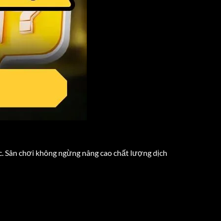
ắc. Sân chơi không ngừng nâng cao chất lượng dịch