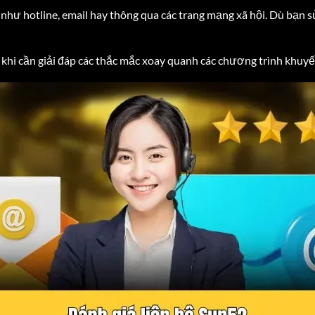
hư hotline, email hay thông qua các trang mạng xã hội. Dù bạn s
 khi cần giải đáp các thắc mắc xoay quanh các chương trình khuyế