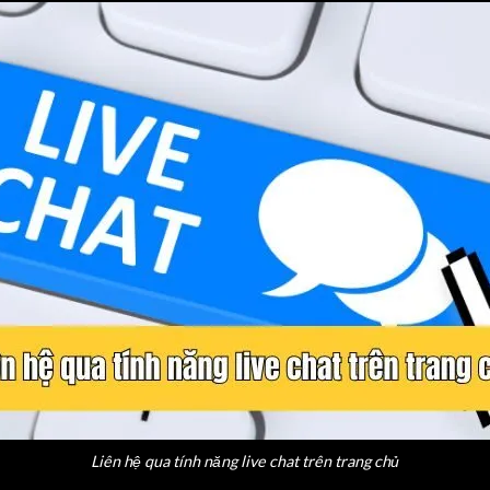
Liên hệ qua tính năng live chat trên trang chủ