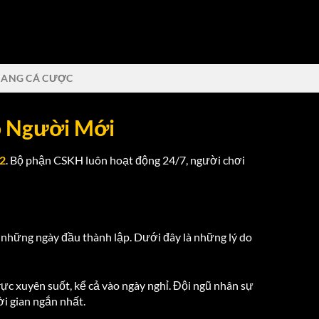
NANG CÁ CƯỢC
o Người Mới
2
. Bộ phận CSKH luôn hoạt động 24/7, người chơi
 những ngày đầu thành lập. Dưới đây là những lý do
ực xuyên suốt, kể cả vào ngày nghỉ. Đội ngũ nhân sự
ời gian ngắn nhất.