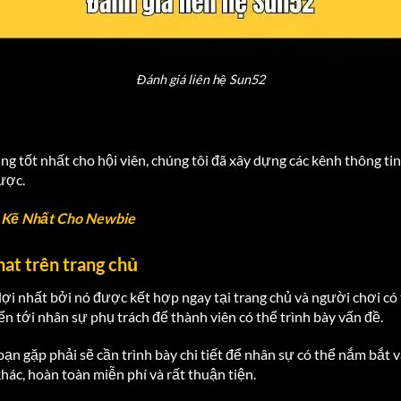
Đánh giá liên hệ Sun52
g tốt nhất cho hội viên, chúng tôi đã xây dựng các kênh thông tin
cược.
 Kẽ Nhất Cho Newbie
hat trên trang chủ
n lợi nhất bởi nó được kết hợp ngay tại trang chủ và người chơi c
n tới nhân sự phụ trách để thành viên có thể trình bày vấn đề.
 bạn gặp phải sẽ cần trình bày chi tiết để nhân sự có thể nắm bắ
c, hoàn toàn miễn phí và rất thuận tiện.