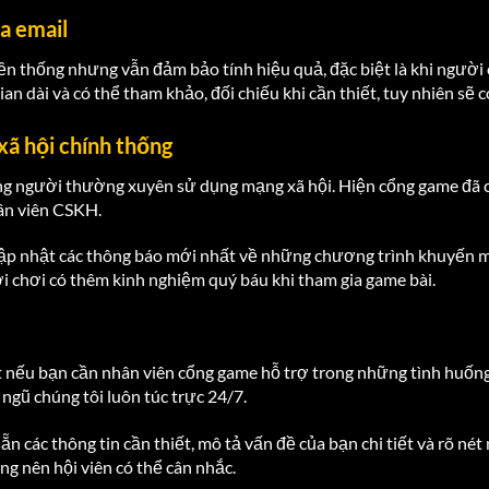
a email
ền thống nhưng vẫn đảm bảo tính hiệu quả, đặc biệt là khi người 
gian dài và có thể tham khảo, đối chiếu khi cần thiết, tuy nhiên sẽ
xã hội chính thống
ững người thường xuyên sử dụng mạng xã hội. Hiện cổng game đã 
ân viên CSKH.
 cập nhật các thông báo mới nhất về những chương trình khuyến m
ời chơi có thêm kinh nghiệm quý báu khi tham gia game bài.
 nếu bạn cần nhân viên cổng game hỗ trợ trong những tình huống 
i ngũ chúng tôi luôn túc trực 24/7.
ẵn các thông tin cần thiết, mô tả vấn đề của bạn chi tiết và rõ n
g nên hội viên có thể cân nhắc.