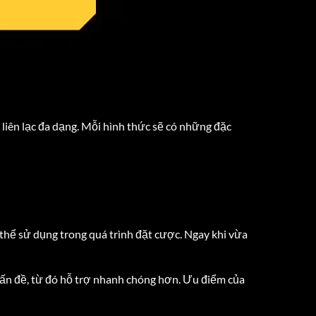
 liên lạc đa dạng. Mỗi hình thức sẽ có những đặc
ó thể sử dụng trong quá trình đặt cược. Ngay khi vừa
t vấn đề, từ đó hỗ trợ nhanh chóng hơn. Ưu điểm của