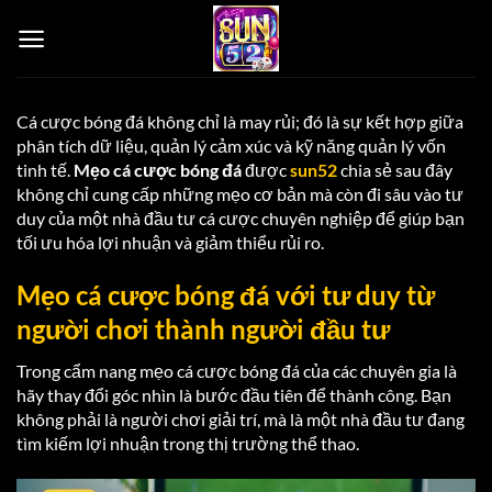
Bỏ
qua
nội
dung
Cá cược bóng đá không chỉ là may rủi; đó là sự kết hợp giữa
phân tích dữ liệu, quản lý cảm xúc và kỹ năng quản lý vốn
tinh tế.
Mẹo cá cược bóng đá
được
sun52
chia sẻ sau đây
không chỉ cung cấp những mẹo cơ bản mà còn đi sâu vào tư
duy của một nhà đầu tư cá cược chuyên nghiệp để giúp bạn
tối ưu hóa lợi nhuận và giảm thiểu rủi ro.
Mẹo cá cược bóng đá với tư duy từ
người chơi thành người đầu tư
Trong cẩm nang mẹo cá cược bóng đá của các chuyên gia là
hãy thay đổi góc nhìn là bước đầu tiên để thành công. Bạn
không phải là người chơi giải trí, mà là một nhà đầu tư đang
tìm kiếm lợi nhuận trong thị trường thể thao.