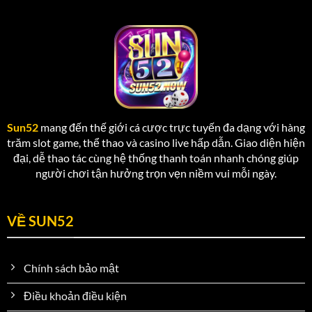
Sun52
mang đến thế giới cá cược trực tuyến đa dạng với hàng
trăm slot game, thể thao và casino live hấp dẫn. Giao diện hiện
đại, dễ thao tác cùng hệ thống thanh toán nhanh chóng giúp
người chơi tận hưởng trọn vẹn niềm vui mỗi ngày.
VỀ SUN52
Chính sách bảo mật
Điều khoản điều kiện