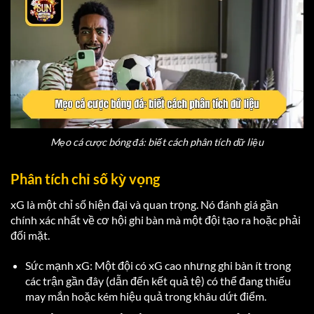
Mẹo cá cược bóng đá: biết cách phân tích dữ liệu
Phân tích chỉ số kỳ vọng
xG là một chỉ số hiện đại và quan trọng. Nó đánh giá gần
chính xác nhất về cơ hội ghi bàn mà một đội tạo ra hoặc phải
đối mặt.
Sức mạnh xG: Một đội có xG cao nhưng ghi bàn ít trong
các trận gần đây (dẫn đến kết quả tệ) có thể đang thiếu
may mắn hoặc kém hiệu quả trong khâu dứt điểm.