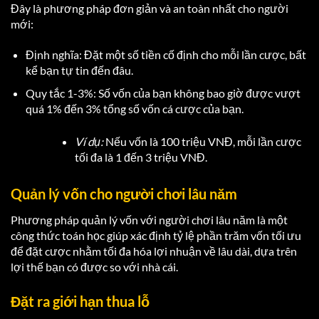
Đây là phương pháp đơn giản và an toàn nhất cho người
mới:
Định nghĩa: Đặt một số tiền cố định cho mỗi lần cược, bất
kể bạn tự tin đến đâu.
Quy tắc 1-3%: Số vốn của bạn không bao giờ được vượt
quá 1% đến 3% tổng số vốn cá cược của bạn.
Ví dụ:
Nếu vốn là 100 triệu VNĐ, mỗi lần cược
tối đa là 1 đến 3 triệu VNĐ.
Quản lý vốn cho người chơi lâu năm
Phương pháp quản lý vốn với người chơi lâu năm là một
công thức toán học giúp xác định tỷ lệ phần trăm vốn tối ưu
để đặt cược nhằm tối đa hóa lợi nhuận về lâu dài, dựa trên
lợi thế bạn có được so với nhà cái.
Đặt ra giới hạn thua lỗ