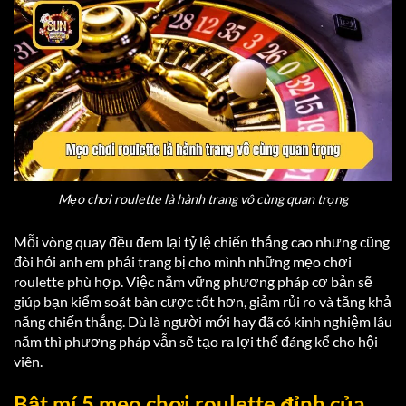
Mẹo chơi roulette là hành trang vô cùng quan trọng
Mỗi vòng quay đều đem lại tỷ lệ chiến thắng cao nhưng cũng
đòi hỏi anh em phải trang bị cho mình những mẹo chơi
roulette phù hợp. Việc nắm vững phương pháp cơ bản sẽ
giúp bạn kiểm soát bàn cược tốt hơn, giảm rủi ro và tăng khả
năng chiến thắng. Dù là người mới hay đã có kinh nghiệm lâu
năm thì phương pháp vẫn sẽ tạo ra lợi thế đáng kể cho hội
viên.
Bật mí 5 mẹo chơi roulette đỉnh của