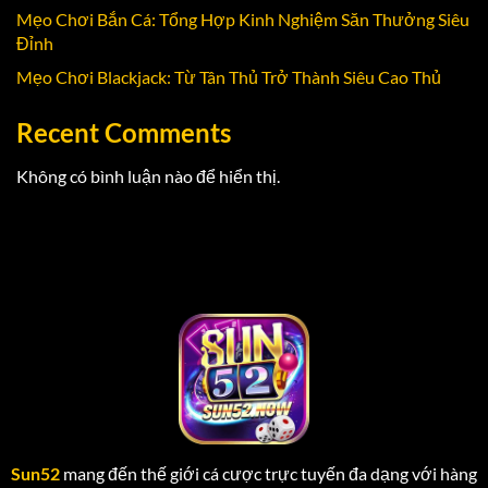
Mẹo Chơi Bắn Cá: Tổng Hợp Kinh Nghiệm Săn Thưởng Siêu
Đỉnh
Mẹo Chơi Blackjack: Từ Tân Thủ Trở Thành Siêu Cao Thủ
Recent Comments
Không có bình luận nào để hiển thị.
Sun52
mang đến thế giới cá cược trực tuyến đa dạng với hàng