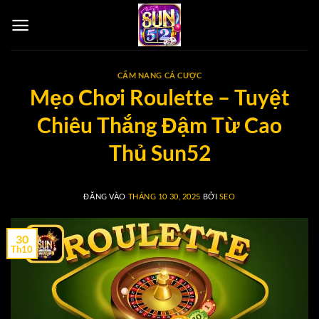
Bỏ
qua
nội
dung
CẨM NANG CÁ CƯỢC
Mẹo Chơi Roulette – Tuyệt
Chiêu Thắng Đậm Từ Cao
Thủ Sun52
ĐĂNG VÀO
THÁNG 10 30, 2025
BỞI
SEO
30
Th10