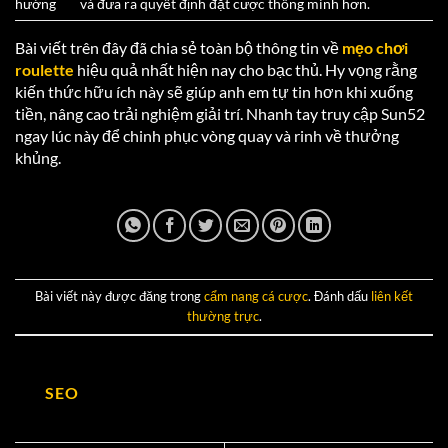
hướng
và đưa ra quyết định đặt cược thông minh hơn.
Bài viết trên đây đã chia sẻ toàn bộ thông tin về
mẹo chơi
roulette
hiệu quả nhất hiện nay cho bạc thủ. Hy vọng rằng
kiến thức hữu ích này sẽ giúp anh em tự tin hơn khi xuống
tiền, nâng cao trải nghiệm giải trí. Nhanh tay truy cập Sun52
ngay lúc này để chinh phục vòng quay và rinh về thưởng
khủng.
Bài viết này được đăng trong
cẩm nang cá cược
. Đánh dấu
liên kết
thường trực
.
SEO