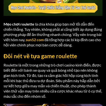
Mẹo chơi roulette
là chìa khóa giúp bạn mở lối dẫn đến
chiến thắng. Tuy nhiên, không phải ai cũng biết áp dụng đúng
phương pháp để ăn thưởng nhanh chóng. Vậy nên trong bài
viết hôm nay,
sun52 com
đã tổng hợp các bí kíp đỉnh cao cho
hội viên chinh phục mọi bàn cược dễ dàng.
Đôi nét về tựa game roulette
Roulette là một trong những trò chơi casino kinh điển, được
biết đến với bánh xe quay và quả bóng nhỏ tạo nên không
gian kịch tính. Từ đó, tạo ra cảm giác hồi hộp cùng kịch tính
mỗi khi bạc thủ đưa ra dự đoán. Siêu phẩm này hấp dẫn bởi
sự kết hợp giữa may mắn và chiến thuật, cho phép thành
viên thử vận may trên nhiều cửa cược khác nhau từ ô cụ thể,
màu sắc cho đến nhóm số.