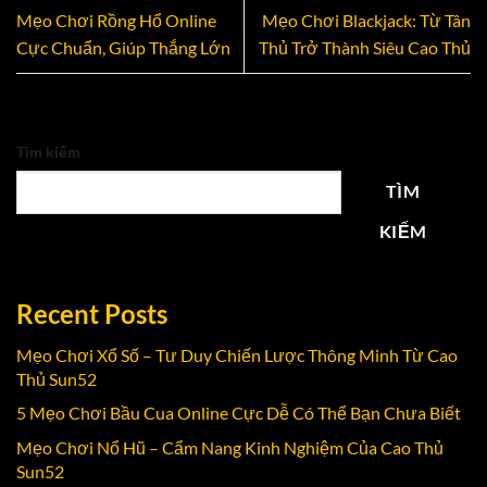
Mẹo Chơi Rồng Hổ Online
Mẹo Chơi Blackjack: Từ Tân
Cực Chuẩn, Giúp Thắng Lớn
Thủ Trở Thành Siêu Cao Thủ
Tìm kiếm
TÌM
KIẾM
Recent Posts
Mẹo Chơi Xổ Số – Tư Duy Chiến Lược Thông Minh Từ Cao
Thủ Sun52
5 Mẹo Chơi Bầu Cua Online Cực Dễ Có Thể Bạn Chưa Biết
Mẹo Chơi Nổ Hũ – Cẩm Nang Kinh Nghiệm Của Cao Thủ
Sun52