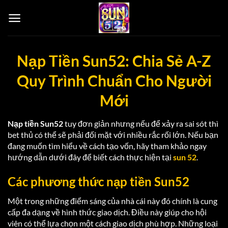
Bỏ
qua
nội
dung
Nạp Tiền Sun52: Chia Sẻ A-Z
Quy Trình Chuẩn Cho Người
Mới
Nạp tiền Sun52
tuy đơn giản nhưng nếu để xảy ra sai sót thì
bet thủ có thể sẽ phải đối mặt với nhiều rắc rối lớn. Nếu bạn
đang muốn tìm hiểu về cách tạo vốn, hãy tham khảo ngay
hướng dẫn dưới đây để biết cách thực hiện tại
sun 52
.
Các phương thức nạp tiền Sun52
Một trong những điểm sáng của nhà cái này đó chính là cung
cấp đa dạng về hình thức giao dịch. Điều này giúp cho hội
viên có thể lựa chọn một cách giao dịch phù hợp. Những loại