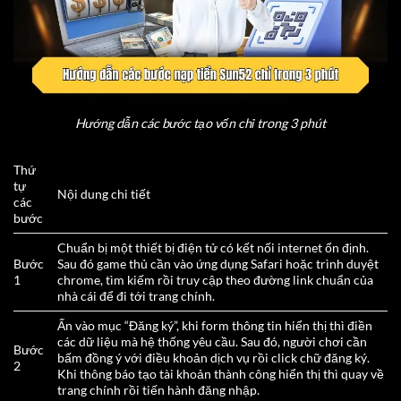
Hướng dẫn các bước tạo vốn chỉ trong 3 phút
Thứ
tự
Nội dung chi tiết
các
bước
Chuẩn bị một thiết bị điện tử có kết nối internet ổn định.
Bước
Sau đó game thủ cần vào ứng dụng Safari hoặc trình duyệt
1
chrome, tìm kiếm rồi truy cập theo đường link chuẩn của
nhà cái để đi tới trang chính.
Ấn vào mục “Đăng ký”, khi form thông tin hiển thị thì điền
các dữ liệu mà hệ thống yêu cầu. Sau đó, người chơi cần
Bước
bấm đồng ý với điều khoản dịch vụ rồi click chữ đăng ký.
2
Khi thông báo tạo tài khoản thành công hiển thị thì quay về
trang chính rồi tiến hành đăng nhập.