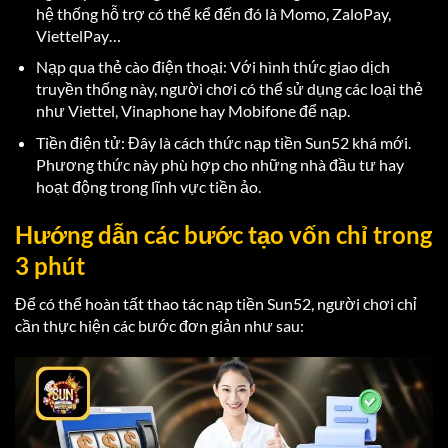
hệ thống hỗ trợ có thể kể đến đó là Momo, ZaloPay,
ViettelPay…
Nạp qua thẻ cào điện thoại: Với hình thức giao dịch
truyền thống này, người chơi có thể sử dụng các loại thẻ
như Viettel, Vinaphone hay Mobifone để nạp.
Tiền điện tử: Đây là cách thức nạp tiền Sun52 khá mới.
Phương thức này phù hợp cho những nhà đầu tư hay
hoạt động trong lĩnh vực tiền ảo.
Hướng dẫn các bước tạo vốn chỉ trong
3 phút
Để có thể hoàn tất thao tác nạp tiền Sun52, người chơi chỉ
cần thực hiện các bước đơn giản như sau: