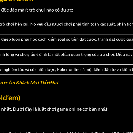
ộc đáo mà ít trò chơi nào có được:
trò chơi hên xui. Nó yêu cầu người chơi phải tính toán xác suất, phân tích
hiệp luôn phải học cách kiểm soát số tiền đặt cược, tránh đặt cược quá
nh lùng và che giấu ý định là một phần quan trọng của trò chơi. Điều nà
i nghiêm túc và có chiến lược, Poker online là một kênh đầu tư và kiếm 
Cược Ăn Khách Mọi Thời Đại
old’em)
 nhất. Dưới đây là luật chơi game online cơ bản nhất: