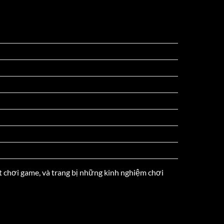
uật chơi game, và trang bị những kinh nghiệm chơi