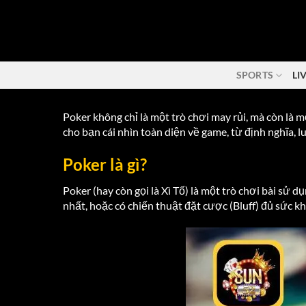
Bỏ
qua
nội
dung
SPORTS
LI
Poker không chỉ là một trò chơi may rủi, mà còn là mộ
cho bạn cái nhìn toàn diện về game, từ định nghĩa,
Poker là gì?
Poker (hay còn gọi là Xì Tố) là một trò chơi bài sử d
nhất, hoặc có chiến thuật đặt cược (Bluff) đủ sức khi