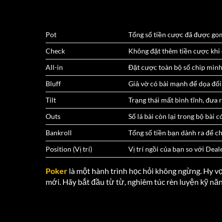
Pot
Tổng số tiền cược đã được gom
Check
Không đặt thêm tiền cược khi c
All-in
Đặt cược toàn bộ số chip mình
Bluff
Giả vờ có bài mạnh để dọa đối 
Tilt
Trạng thái mất bình tĩnh, đưa 
Outs
Số lá bài còn lại trong bộ bài
Bankroll
Tổng số tiền bạn dành ra để ch
Position (Vị trí)
Vị trí ngồi của bạn so với Dealer
Poker
là một hành trình học hỏi không ngừng. Hy vọng
mới. Hãy bắt đầu từ từ, nghiêm túc rèn luyện kỹ năn