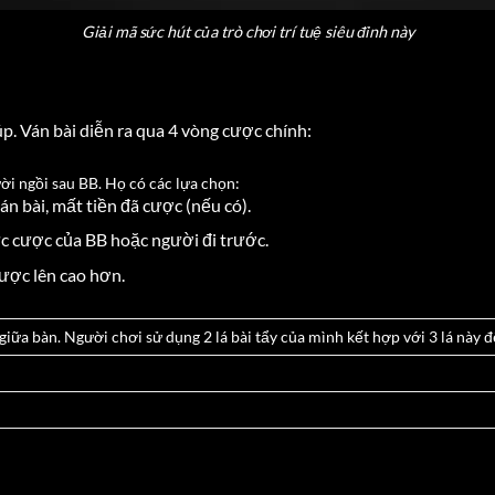
Giải mã sức hút của trò chơi trí tuệ siêu đỉnh này
úp. Ván bài diễn ra qua 4 vòng cược chính:
ời ngồi sau BB. Họ có các lựa chọn:
án bài, mất tiền đã cược (nếu có).
c cược của BB hoặc người đi trước.
ược lên cao hơn.
 giữa bàn. Người chơi sử dụng 2 lá bài tẩy của mình kết hợp với 3 lá này 