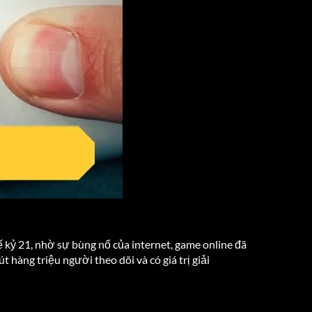
ế kỷ 21, nhờ sự bùng nổ của internet, game online đã
hàng triệu người theo dõi và có giá trị giải