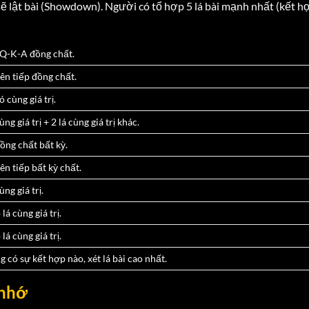
sẽ lật bài (Showdown). Người có tổ hợp 5 lá bài mạnh nhất (kết hợp
-Q-K-A đồng chất.
liên tiếp đồng chất.
ó cùng giá trị.
ùng giá trị + 2 lá cùng giá trị khác.
đồng chất bất kỳ.
liên tiếp bất kỳ chất.
ùng giá trị.
 lá cùng giá trị.
 lá cùng giá trị.
 có sự kết hợp nào, xét lá bài cao nhất.
 nhớ