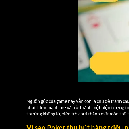
Nguồn gốc của game này vẫn còn là chủ đề tranh cãi,
phát triển mạnh mẽ và trở thành một hiện tượng toàn
thưởng khổng lồ, biến trò chơi thành một môn thể t
Vì sao Poker thu hút hàng triệu 