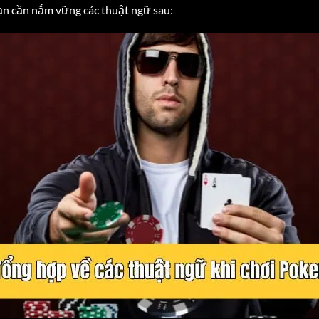
ạn cần nắm vững các thuật ngữ sau: