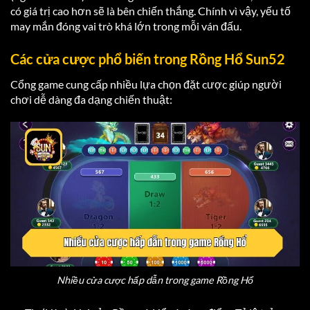
có giá trị cao hơn sẽ là bên chiến thắng. Chính vì vậy, yếu tố
may mắn đóng vai trò khá lớn trong mỗi ván đấu.
Các cửa cược phổ biến trong Rồng Hổ Sun52
Cổng game cung cấp nhiều lựa chọn đặt cược giúp người
chơi dễ dàng đa dạng chiến thuật:
Nhiều cửa cược hấp dẫn trong game Rồng Hổ