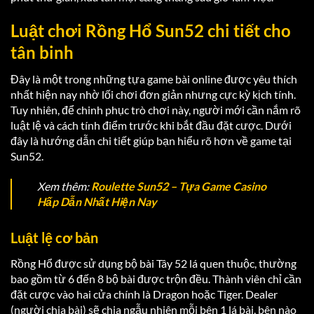
Luật chơi Rồng Hổ Sun52 chi tiết cho
tân binh
Đây là một trong những tựa game bài online được yêu thích
nhất hiện nay nhờ lối chơi đơn giản nhưng cực kỳ kịch tính.
Tuy nhiên, để chinh phục trò chơi này, người mới cần nắm rõ
luật lệ và cách tính điểm trước khi bắt đầu đặt cược. Dưới
đây là hướng dẫn chi tiết giúp bạn hiểu rõ hơn về game tại
Sun52.
Xem thêm:
Roulette Sun52 – Tựa Game Casino
Hấp Dẫn Nhất Hiện Nay
Luật lệ cơ bản
Rồng Hổ được sử dụng bộ bài Tây 52 lá quen thuộc, thường
bao gồm từ 6 đến 8 bộ bài được trộn đều. Thành viên chỉ cần
đặt cược vào hai cửa chính là Dragon hoặc Tiger. Dealer
(người chia bài) sẽ chia ngẫu nhiên mỗi bên 1 lá bài, bên nào