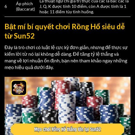
Là thuật ngữ chỉ giá trị thực của các lá bài: các lá
Áp phích
6
J, Q, K được tính 10 điểm, còn A được tính là 1
(Baccarat)
hoặc 11 điểm tùy tình huống.
Bật mí bí quyết chơi Rồng Hổ siêu dễ
từ Sun52
Đây là trò chơi có luật lệ cực kỳ đơn giản, nhưng để thực sự
kiếm lời từ nó lại không dễ dàng. Để tăng tỷ lệ thắng và
mang về lợi nhuận ổn định, bạn nên tham khảo ngay những
mẹo hiệu quả dưới đây.