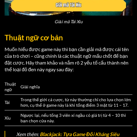
Giải mã Tài Xỉu
Thuật ngữ cơ bản
Muốn hiểu được game này thì bạn cần giải mã được cái tên
của trò chơi – cũng chính là các thuật ngữ mấu chốt để bạn
đặt cược. Hãy tham khảo và nắm rõ 2 yếu tố cấu thành nên
thể loại đỏ đen này ngay sau đây:
Thuật
Giải nghĩa
ngữ
Trong thế giới cá cược, từ này thường chỉ cho lựa chọn lớn
Tài
hơn, cụ thể ở game này là khi tổng điểm 3 mặt từ 11 – 17.
Ngược lại, nếu tổng 3 viên xí ngầu có giá trị từ 4 – 10 thì
Xỉu
bạn chọn cửa này.
Xem thêm:
Blackjack: Tựa Game Đối Kháng Siêu