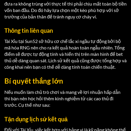
đưa ra không trùng với thực tế thì phải chịu mất toàn bộ tiền
vốn ban đầu. Do đó hãy lựa chọn một kèo phù hợp với sở
trường của bản thân để tránh nguy cơ cháy ví.
Thông tin liên quan
Tài Xỉu tại Sun52 sở hữu cơ chế lắc xí ngầu tự động bởi bộ
mã hóa RNG nên cho ra kết quả hoàn toàn ngẫu nhiên. Tổng
điểm sẽ được tự động tính và hiển thị trên màn hình để bet
thủ dễ dàng quan sát. Lịch sử kết quả cũng được tổng hợp và
công khai nên bạn có thể dễ dàng tính toán chiến thuật.
Bí quyết thắng lớn
Nếu muốn làm chủ trò chơi và mang về lợi nhuận hấp dẫn
thì bạn nên học hỏi thêm kinh nghiệm từ các cao thủ đi
trước. Cụ thể như sau:
Tận dụng lịch sử kết quả
Đối với Tài Xỉu, việc kết hợp với bảng vị là kỹ năng không thể