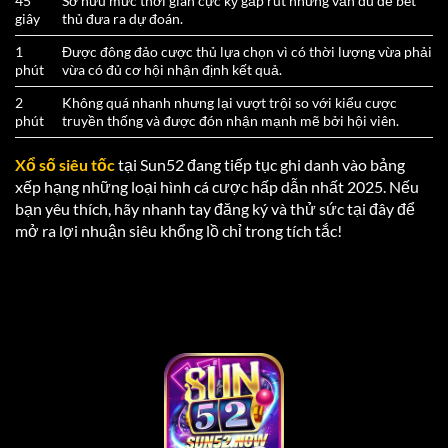
45
Sở hữu mức thời gian cực kỳ gấp rút nhưng vẫn đủ để bet
giây
thủ đưa ra dự đoán.
1
Được đông đảo cược thủ lựa chọn vì có thời lượng vừa phải
phút
vừa có đủ cơ hội nhận định kết quả.
2
Không quá nhanh nhưng lại vượt trội so với kiểu cược
phút
truyền thống và được đón nhận mạnh mẽ bởi hội viên.
Xổ số siêu tốc
tại Sun52 đang tiếp tục ghi danh vào bảng
xếp hạng những loại hình cá cược hấp dẫn nhất 2025. Nếu
bạn yêu thích, hãy nhanh tay đăng ký và thử sức tại đây để
mở ra lợi nhuận siêu khổng lồ chỉ trong tích tắc!