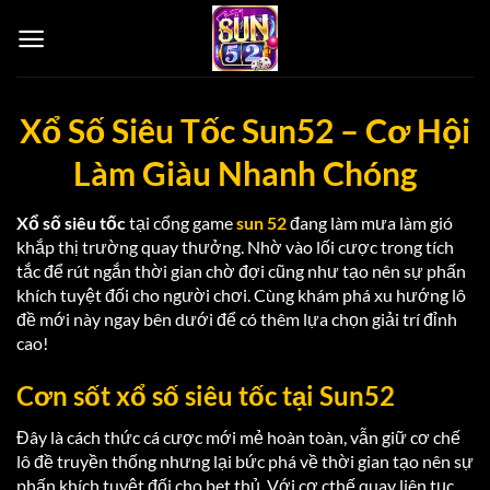
Bỏ
qua
nội
dung
Xổ Số Siêu Tốc Sun52 – Cơ Hội
Làm Giàu Nhanh Chóng
Xổ số siêu tốc
tại cổng game
sun 52
đang làm mưa làm gió
khắp thị trường quay thưởng. Nhờ vào lối cược trong tích
tắc để rút ngắn thời gian chờ đợi cũng như tạo nên sự phấn
khích tuyệt đối cho người chơi. Cùng khám phá xu hướng lô
đề mới này ngay bên dưới để có thêm lựa chọn giải trí đỉnh
cao!
Cơn sốt xổ số siêu tốc tại Sun52
Đây là cách thức cá cược mới mẻ hoàn toàn, vẫn giữ cơ chế
lô đề truyền thống nhưng lại bức phá về thời gian tạo nên sự
phấn khích tuyệt đối cho bet thủ. Với cơ cthế quay liên tục,