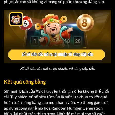
phục các con số khủng vì mang về phần thưởng đẳng cấp.
Xổ số siêu tốc mở ra lợi nhuận vô cùng hấp dẫn
Kết quả công bằng
Sự minh bạch của XSKT truyền thống là điều không thể chối
cãi. Tuy nhiên, xổ số siêu tốc vẫn là một lựa chọn có kết quả
hoàn toàn công bằng cho mọi thành viên. Hệ thống game đã
áp dụng công nghệ mã hóa Random Number Generation
hiện đại nhất trên thị trường. Nhờ đó mà mọi con số xuất